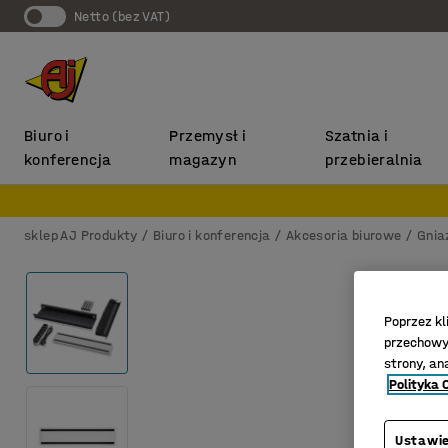
Netto (bez VAT)
Biuro i
Przemysł i
Szatnia i
konferencja
magazyn
przebieralnia
sklep AJ Produkty
Biuro i konferencja
Akcesoria biurowe
Gnia
Poprzez kl
przechowyw
strony, an
Polityka 
Ustawie