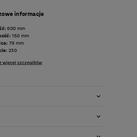
zowe informacje
ść
:
600
mm
kość
:
150
mm
ica
:
79
mm
cie
:
230
z więcej szczegółów
nych dzięki praktycznym pojemniku. Ponieważ
adza i zapewnia łatwy dostęp do kilku