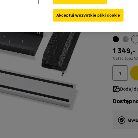
Łatwo d
Z pokryw
Akceptuj wszystkie pliki cookie
Zapewnia
Kolor
:
Biały
1 349,-
Netto (bez V
Dodaj do
Dostępn
Gwar