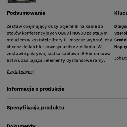
Podsumowanie
Kluc
Zestaw obejmujący duży pojemnik na kable do
Długo
stołów konferencyjnych QBUS i NOVUS ze stałym
Szero
stelażem w kształcie litery T – możesz wybrać, czy
Średn
chcesz dodać biurkowe gniazdko zasilania. W
Napię
zestawie pokrywa, siatka kablowa, 6-kierunkowa
Zobac
listwa zasilająca i elementy dystansowe ramy.
Czytaj więcej
Informacje o produkcie
Ukryj kable i utrzymuj porządek na stołach konferencyj
Specyfikacja produktu
jest montowany w zagłębieniu w stole, nigdy nie przeszk
gniazdek elektrycznych.
Długość
:
600
mm
Dokumenty