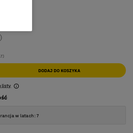
ostosować
ą
 porządek
AT)
DODAJ DO KOSZYKA
 listy
ość
ancja w latach: 7