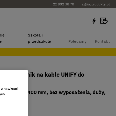
22 862 38 76
aj@ajprodukty.pl
ie
Szkoła i
e
przedszkole
Polecamy
Kontakt
ny pojemnik na kable UNIFY do
UDREY
 z nawigacji
 regulacji 2400 mm, bez wyposażenia, duży,
ych.
0233