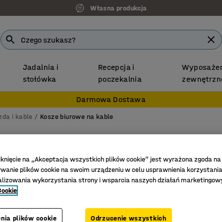
Własna produkcja
Jadalnia i
Recepcja i
Wyposażen
stołówka
poczekalnia
zewnętrzn
Darmowa Dostawa
zda i kable
Kosze biurowe na kable
Komplet
QBUS/A
iknięcie na „Akceptacja wszystkich plików cookie” jest wyrażona zgoda na
anie plików cookie na swoim urządzeniu w celu usprawnienia korzystania
Rama bez
alizowania wykorzystania strony i wsparcia naszych działań marketingow
biały
Cookie
Nr art.
:
15
nia plików cookie
Odrzucenie wszystkich