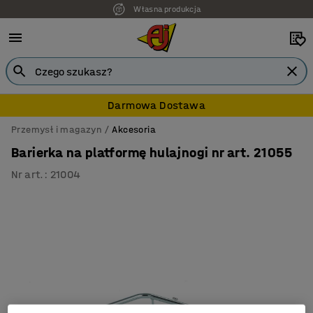
Własna produkcja
7 lat gwarancji
Darmowa Dostawa
Przemysł i magazyn
Akcesoria
Barierka na platformę hulajnogi nr art. 21055
Nr art.
:
21004