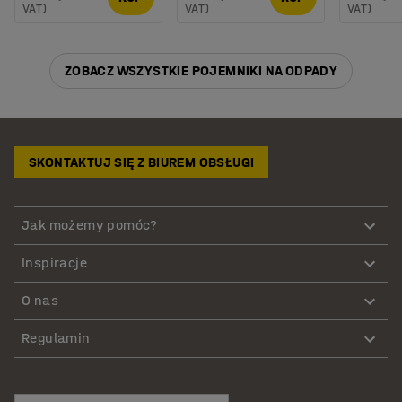
VAT)
VAT)
VAT)
ZOBACZ WSZYSTKIE POJEMNIKI NA ODPADY
SKONTAKTUJ SIĘ Z BIUREM OBSŁUGI
Jak możemy pomóc?
Inspiracje
O nas
Regulamin