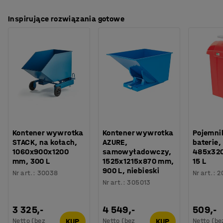
Inspirujące rozwiązania gotowe
Kontener wywrotka
Kontener wywrotka
Pojemni
STACK, na kołach,
AZURE,
baterie,
1060x900x1200
samowyładowczy,
485x32
mm, 300 L
1525x1215x870 mm,
15 L
900 L, niebieski
Nr art.
:
30038
Nr art.
:
2
Nr art.
:
305013
3 325,-
4 549,-
509,-
Netto (bez
Netto (bez
Netto (be
KUP
KUP