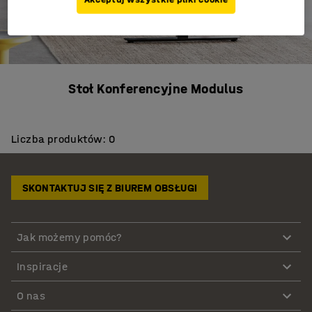
Stoł Konferencyjne Modulus
Liczba produktów: 0
SKONTAKTUJ SIĘ Z BIUREM OBSŁUGI
Jak możemy pomóc?
Inspiracje
O nas