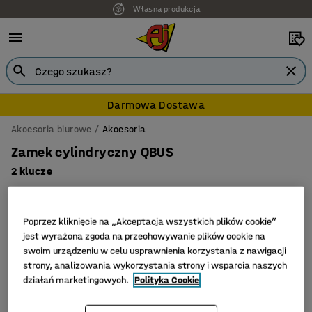
Własna produkcja
Darmowa Dostawa
Akcesoria biurowe
Akcesoria
Zamek cylindryczny QBUS
2 klucze
Nr art.
:
1856104
Poprzez kliknięcie na „Akceptacja wszystkich plików cookie”
jest wyrażona zgoda na przechowywanie plików cookie na
swoim urządzeniu w celu usprawnienia korzystania z nawigacji
strony, analizowania wykorzystania strony i wsparcia naszych
działań marketingowych.
Polityka Cookie