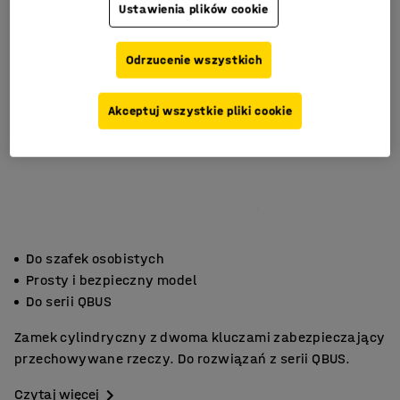
Ustawienia plików cookie
Odrzucenie wszystkich
Akceptuj wszystkie pliki cookie
Do szafek osobistych
Prosty i bezpieczny model
Do serii QBUS
Zamek cylindryczny z dwoma kluczami zabezpieczający
przechowywane rzeczy. Do rozwiązań z serii QBUS.
Czytaj więcej