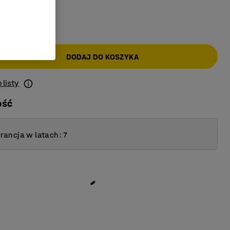
AT)
DODAJ DO KOSZYKA
 listy
ość
ancja w latach: 7