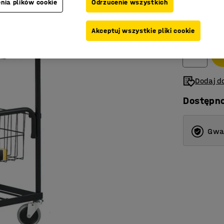
nia plików cookie
Odrzucenie wszystkich
919,-
Akceptuj wszystkie pliki cookie
Netto (bez V
Dodaj do
Dostępn
Gwar