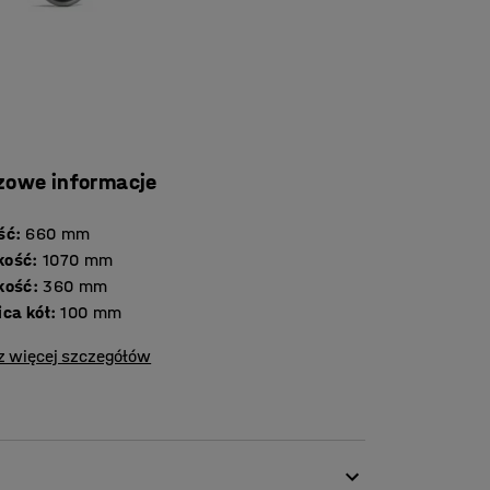
zowe informacje
ść
:
660
mm
kość
:
1070
mm
kość
:
360
mm
ica kół
:
100
mm
z więcej szczegółów