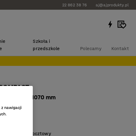
22 862 38 76
aj@ajprodukty.pl
ie
Szkoła i
e
przedszkole
Polecamy
Kontakt
 COMPACT
ki, 660x360x1070 mm
40
 z nawigacji
ych.
koła
ne koszyki
y jako wózek pocztowy