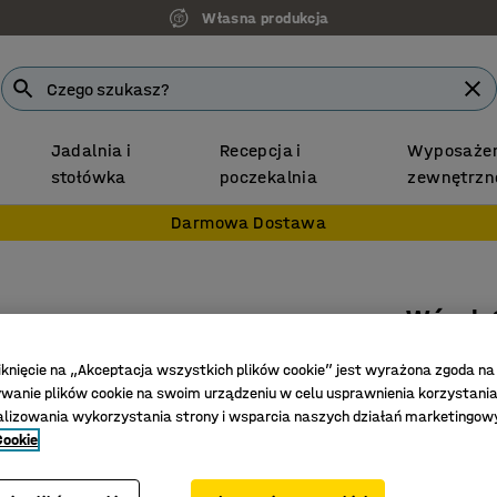
Własna produkcja
Jadalnia i
Recepcja i
Wyposażen
stołówka
poczekalnia
zewnętrzn
Darmowa Dostawa
Wózek
2 koszy
iknięcie na „Akceptacja wszystkich plików cookie” jest wyrażona zgoda na
Nr art.
:
137
anie plików cookie na swoim urządzeniu w celu usprawnienia korzystania
alizowania wykorzystania strony i wsparcia naszych działań marketingow
Gumowe 
Cookie
Regulowa
Doskonał