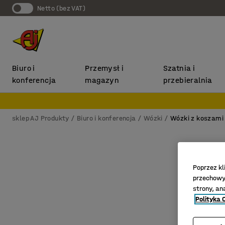
Netto (bez VAT)
Biuro i
Przemysł i
Szatnia i
konferencja
magazyn
przebieralnia
sklep AJ Produkty
Biuro i konferencja
Wózki
Wózki z koszami
Poprzez kl
przechowyw
strony, an
Polityka 