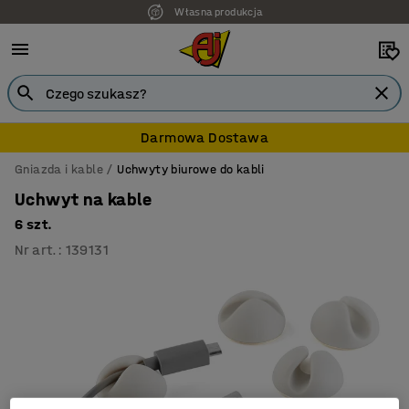
Własna produkcja
7 lat gwarancji
Darmowa Dostawa
Gniazda i kable
Uchwyty biurowe do kabli
Uchwyt na kable
6 szt.
Nr art.
:
139131