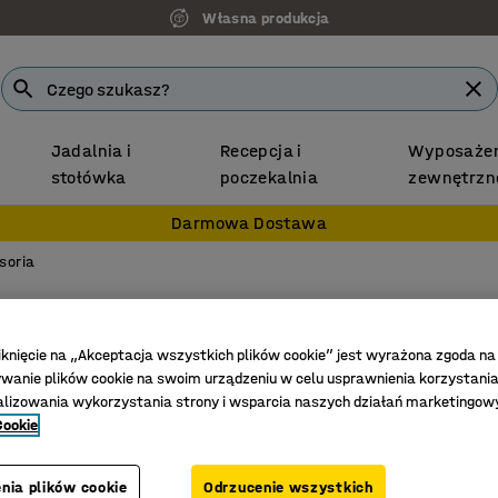
Własna produkcja
Jadalnia i
Recepcja i
Wyposażen
stołówka
poczekalnia
zewnętrzn
Darmowa Dostawa
soria
Torba 
Szary
iknięcie na „Akceptacja wszystkich plików cookie” jest wyrażona zgoda na
anie plików cookie na swoim urządzeniu w celu usprawnienia korzystania
Nr art.
:
186
alizowania wykorzystania strony i wsparcia naszych działań marketingow
Cookie
Do aktyw
Praktycz
nia plików cookie
Odrzucenie wszystkich
Z serii Q