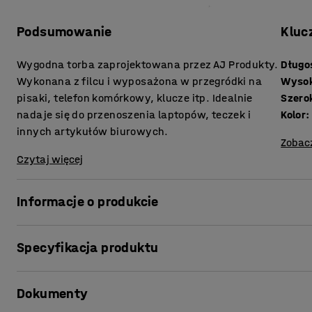
Podsumowanie
Kluc
Wygodna torba zaprojektowana przez AJ Produkty.
Długo
Wykonana z filcu i wyposażona w przegródki na
Wyso
pisaki, telefon komórkowy, klucze itp. Idealnie
Szero
nadaje się do przenoszenia laptopów, teczek i
Kolor
:
innych artykułów biurowych.
Zobac
Czytaj więcej
Informacje o produkcie
Przenoś swoje materiały biurowe w dobrym stylu! Nasza t
Specyfikacja produktu
przenieść laptop, książki, butelkę z wodą i inne akcesor
przenoszenia niezbędnych rzeczy na spotkania i ze spot
Długość
:
375
mm
osobistych przy biurku lub w innym miejscu, w którym pr
Dokumenty
Wysokość
:
200
mm