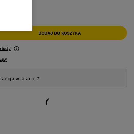
AT)
DODAJ DO KOSZYKA
 listy
ość
ancja w latach: 7