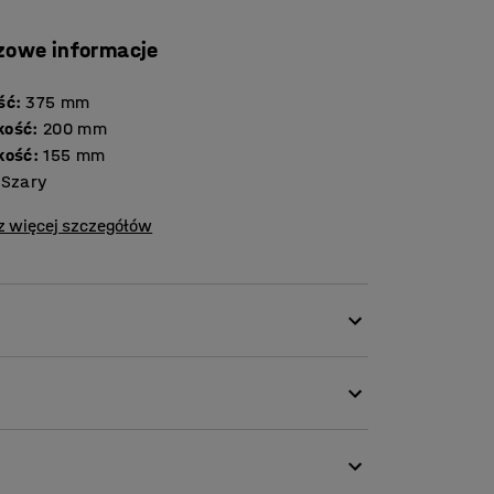
zowe informacje
ść
:
375
mm
kość
:
200
mm
kość
:
155
mm
Szary
z więcej szczegółów
orba to idealny dodatek, gdy potrzebujesz
ia biurowe. Jest to wygodny sposób
kań, a także przechowywania rzeczy
acujesz.