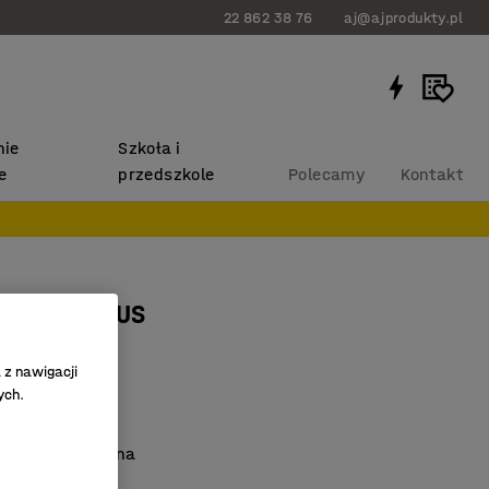
22 862 38 76
aj@ajprodukty.pl
ie
Szkoła i
e
przedszkole
Polecamy
Kontakt
biurowa QBUS
 z nawigacji
0001
ych.
nych biur
na i funkcjonalna
BUS