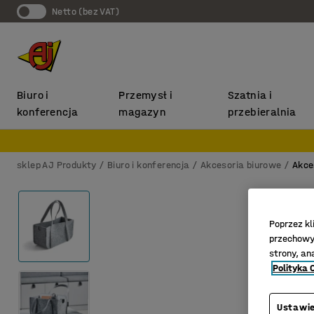
Netto (bez VAT)
Biuro i
Przemysł i
Szatnia i
konferencja
magazyn
przebieralnia
sklep AJ Produkty
Biuro i konferencja
Akcesoria biurowe
Akce
Poprzez kl
przechowyw
strony, an
Polityka 
Ustawie