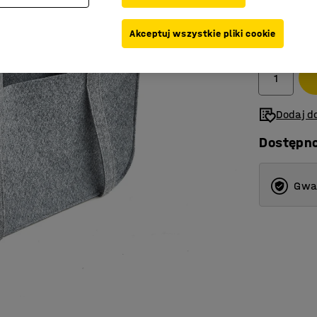
389,-
Akceptuj wszystkie pliki cookie
Netto (bez V
Dodaj do
Dostępn
Gwar