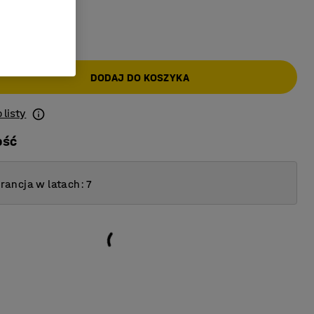
AT)
DODAJ DO KOSZYKA
 listy
ość
ancja w latach: 7