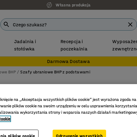
Własna produkcja
Jadalnia i
Recepcja i
Wyposażen
stołówka
poczekalnia
zewnętrzn
Darmowa Dostawa
iowe BHP
Szafy ubraniowe BHP z podstawami
Szafa 
1800x80
iknięcie na „Akceptacja wszystkich plików cookie” jest wyrażona zgoda na
anie plików cookie na swoim urządzeniu w celu usprawnienia korzystania
Nr art.
:
12
alizowania wykorzystania strony i wsparcia naszych działań marketingow
Cookie
Wzmocni
Ścianka 
6 regulo
nia plików cookie
Odrzucenie wszystkich