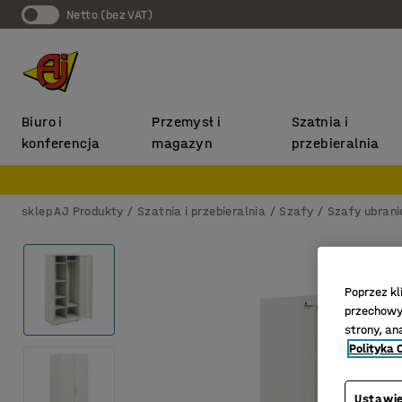
Netto (bez VAT)
Biuro i
Przemysł i
Szatnia i
konferencja
magazyn
przebieralnia
sklep AJ Produkty
Szatnia i przebieralnia
Szafy
Szafy ubran
Poprzez kl
przechowyw
strony, an
Polityka 
Ustawie