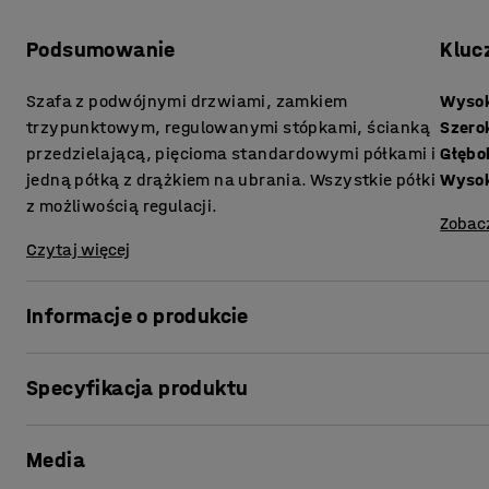
Podsumowanie
Kluc
Szafa z podwójnymi drzwiami, zamkiem
Wyso
trzypunktowym, regulowanymi stópkami, ścianką
Szero
przedzielającą, pięcioma standardowymi półkami i
Głębo
jedną półką z drążkiem na ubrania. Wszystkie półki
Wyso
z możliwością regulacji.
Zobac
Czytaj więcej
Informacje o produkcie
Wytrzymała szafa do przechowywania z szerokim zakresem
Specyfikacja produktu
W całości wykonana ze spawanej, malowanej proszkowo 
drzwi zapewniają większą stabilność. Zamek zapewnia d
Wysokość
:
1800
mm
Regulowane nóżki zapewniają stabilność na nierównych 
Media
Szerokość
:
800
mm
Szafa przedzielona na stałe ścianką działową na dwie se