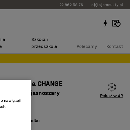
22 862 38 76
aj@ajprodukty.pl
ie
Szkoła i
e
przedszkole
Polecamy
Kontakt
gospodarcza CHANGE
0x500 mm, jasnoszary
Pokaż w AR
 z nawigacji
946
ych.
one drzwi
działowa na środku
wanych półek