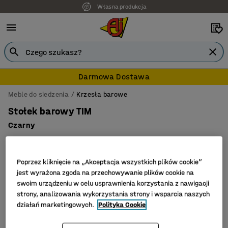
Własna produkcja
Darmowa Dostawa
Meble do siedzenia
Krzesła barowe
Stołek barowy TIM
Czarny
Nr art.
:
360987
Poprzez kliknięcie na „Akceptacja wszystkich plików cookie”
jest wyrażona zgoda na przechowywanie plików cookie na
swoim urządzeniu w celu usprawnienia korzystania z nawigacji
strony, analizowania wykorzystania strony i wsparcia naszych
działań marketingowych.
Polityka Cookie