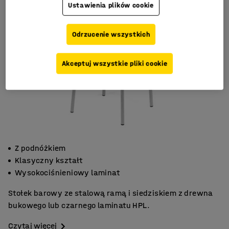
Ustawienia plików cookie
Odrzucenie wszystkich
Akceptuj wszystkie pliki cookie
Z podnóżkiem
Klasyczny kształt
Wysokociśnieniowy laminat
Stołek barowy ze stalową ramą i siedziskiem z drewna
bukowego lub czarnego laminatu HPL.
Czytaj więcej