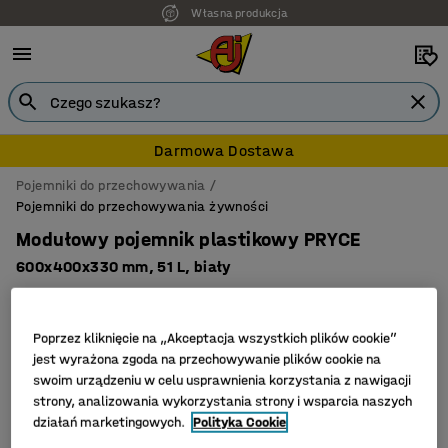
Własna produkcja
Darmowa Dostawa
Pojemniki do przechowywania
Pojemniki do przechowywania żywności
Modułowy pojemnik plastikowy PRYCE
600x400x330 mm, 51 L, biały
Nr art.
:
200882
Poprzez kliknięcie na „Akceptacja wszystkich plików cookie”
jest wyrażona zgoda na przechowywanie plików cookie na
swoim urządzeniu w celu usprawnienia korzystania z nawigacji
strony, analizowania wykorzystania strony i wsparcia naszych
działań marketingowych.
Polityka Cookie