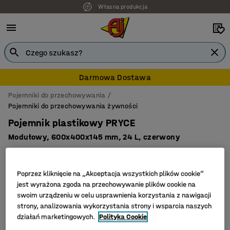
Własna produkcja
Darmowa Dostawa
Pojemniki do przechowywania
Pojemniki do przechowywania żywności
Pojemnik plastikowy PRYCE
Modułowy, 600x400x145 mm, 24 L, czerwony
Nr art.
:
200844
Poprzez kliknięcie na „Akceptacja wszystkich plików cookie”
jest wyrażona zgoda na przechowywanie plików cookie na
swoim urządzeniu w celu usprawnienia korzystania z nawigacji
strony, analizowania wykorzystania strony i wsparcia naszych
działań marketingowych.
Polityka Cookie