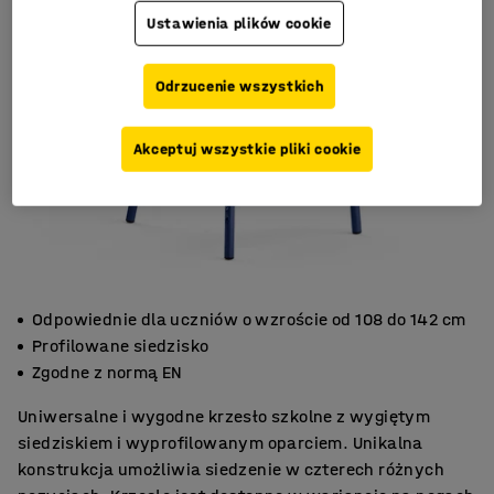
Ustawienia plików cookie
Odrzucenie wszystkich
Akceptuj wszystkie pliki cookie
Odpowiednie dla uczniów o wzroście od 108 do 142 cm
Profilowane siedzisko
Zgodne z normą EN
Uniwersalne i wygodne krzesło szkolne z wygiętym
siedziskiem i wyprofilowanym oparciem. Unikalna
konstrukcja umożliwia siedzenie w czterech różnych