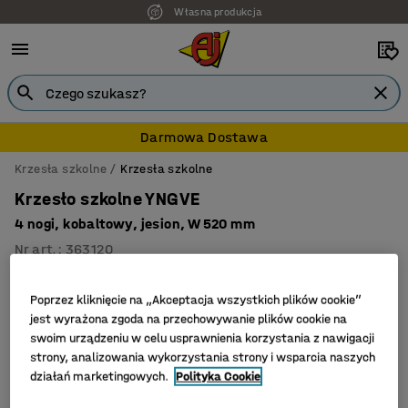
Własna produkcja
Darmowa Dostawa
Krzesła szkolne
Krzesła szkolne
Krzesło szkolne YNGVE
4 nogi, kobaltowy, jesion, W 520 mm
Nr art.
:
363120
Poprzez kliknięcie na „Akceptacja wszystkich plików cookie”
jest wyrażona zgoda na przechowywanie plików cookie na
swoim urządzeniu w celu usprawnienia korzystania z nawigacji
strony, analizowania wykorzystania strony i wsparcia naszych
działań marketingowych.
Polityka Cookie