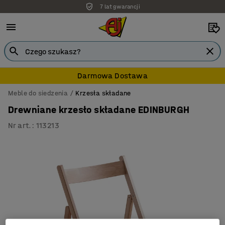
7 lat gwarancji
Darmowa Dostawa
Meble do siedzenia
Krzesła składane
Drewniane krzesło składane EDINBURGH
Nr art.
:
113213