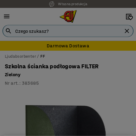
Własna produkcja
Darmowa Dostawa
Ljudabsorbenter
FF
Szkolna ścianka podłogowa FILTER
Zielony
Nr art.
:
383685