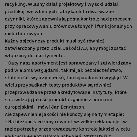
recykling. Własny dział projektowy i wysoki udział
produkcji we własnych fabrykach to dwa ważne
czynniki, które zapewniają pełną kontrolę nad procesem
przy opracowywaniu zrównoważonych i funkcjonalnych
mebli biurowych.
Każdy pojedynczy produkt musi być również
zatwierdzony przez Dział Jakości AJ, aby mógł zostać
włączony do asortymentu.
– Cały nasz asortyment jest sprawdzany i zatwierdzany
pod wieloma względami, takimi jak bezpieczeństwo,
stabilność, wytrzymałość, funkcjonalność i wygląd. W
wielu przypadkach testy produktów są również
przeprowadzane przez akredytowane instytuty, które
sprawdzają jakość produktu zgodnie z normami
europejskimi – mówi Jan Bengtsson.
Ale zapewnienie jakości nie kończy się na tym etapie:
– Na bieżąco śledzimy również wszelkie reklamacje i w
razie potrzeby przeprowadzamy kontrole jakości w celu
wykrycia ewentualnych uchybień. Statystyki z